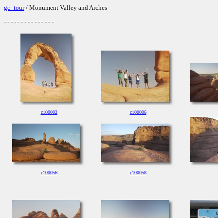
gc_tour
/ Monument Valley and Arches
- - - - - - - - - - - - - - -
c100002
c100006
c100056
c100058